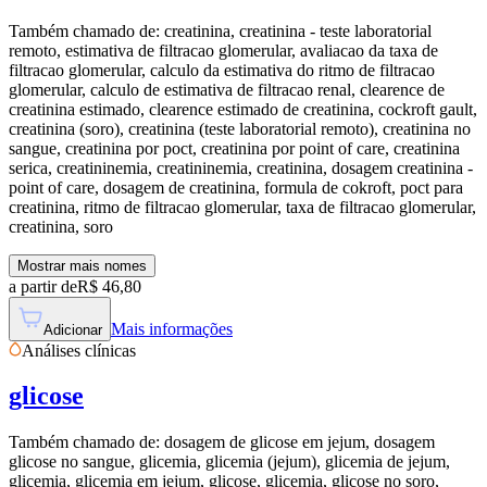
Também chamado de:
creatinina, creatinina - teste laboratorial
remoto, estimativa de filtracao glomerular, avaliacao da taxa de
filtracao glomerular, calculo da estimativa do ritmo de filtracao
glomerular, calculo de estimativa de filtracao renal, clearence de
creatinina estimado, clearence estimado de creatinina, cockroft gault,
creatinina (soro), creatinina (teste laboratorial remoto), creatinina no
sangue, creatinina por poct, creatinina por point of care, creatinina
serica, creatininemia, creatininemia, creatinina, dosagem creatinina -
point of care, dosagem de creatinina, formula de cokroft, poct para
creatinina, ritmo de filtracao glomerular, taxa de filtracao glomerular,
creatinina, soro
Mostrar mais nomes
a partir de
R$
46,80
Mais informações
Adicionar
Análises clínicas
glicose
Também chamado de:
dosagem de glicose em jejum, dosagem
glicose no sangue, glicemia, glicemia (jejum), glicemia de jejum,
glicemia, glicemia em jejum, glicose, glicemia, glicose no soro,