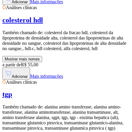
Mais informações
Adicionar
Análises clínicas
colesterol hdl
Também chamado de:
colesterol da fracao hdl, colesterol da
lipoproteina de densidade alta, colesterol das lipoproteinas de alta
densidade no sangue, colesterol das lipoproteinas de alta densidade
no sangue., hdl-c, hdl colesterol, alfa colesterol, hdl
Mostrar mais nomes
a partir de
R$
55,00
Mais informações
Adicionar
Análises clínicas
tgp
Também chamado de:
alanina amino transferase, alanina amino-
transferase, alanina aminotransferase, alanina transaminase, alt,
amino transferase alanina, sgpt, tgp, tgp - enzima hepatica (alt),
transaminase glutamico piruvica, transaminase glutamico-alanina,
transaminase piruvica, transaminase glutamica piruvica ( tgp)