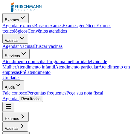
Exames
Agendar exames
Buscar exames
Exames genéticos
Exames
toxicológicos
Convênios atendidos
Vacinas
Agendar vacinas
Buscar vacinas
Serviços
Atendimento domiciliar
Programa melhor idade
Unidade
Mulher
Atendimento infantil
Atendimento particular
Atendimento em
empresas
Pré-atendimento
Unidades
Ajuda
Fale conosco
Perguntas frequentes
Peça sua nota fiscal
Agendar
Resultados
Exames
Vacinas