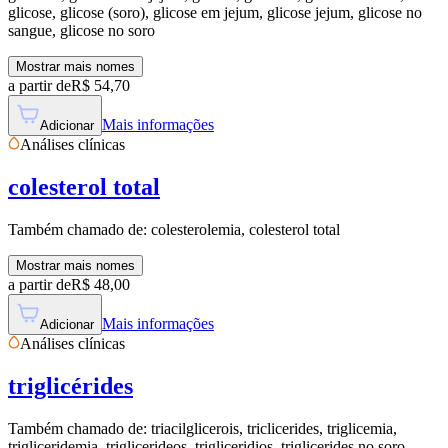
glicose, glicose (soro), glicose em jejum, glicose jejum, glicose no
sangue, glicose no soro
Mostrar mais nomes
a partir de
R$
54,70
Mais informações
Adicionar
Análises clínicas
colesterol total
Também chamado de:
colesterolemia, colesterol total
Mostrar mais nomes
a partir de
R$
48,00
Mais informações
Adicionar
Análises clínicas
triglicérides
Também chamado de:
triacilglicerois, triclicerides, triglicemia,
trigliceridemia, triglicerideos, trigliceridios, triglicerides no soro