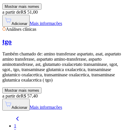
Mostrar mais nomes
a partir de
R$
51,00
Mais informações
Adicionar
Análises clínicas
tgo
Também chamado de:
amino transferase aspartato, asat, aspartato
amino transferase, aspartato amino-transferase, asparto
aminotransferase, ast, glutamato oxalacetato transaminase, sgot,
sgot., tgo, transaminase glutamica oxalacetica, transaminase
glutamico oxalacetica, transaminase oxalacetica, transaminase
glutamica oxalacetica ( tgo)
Mostrar mais nomes
a partir de
R$
57,40
Mais informações
Adicionar
1