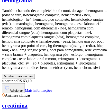
hemograma
Também chamado de:
complete blood count, dosagem hemograma -
point of care, h-hemograma completo, hematimetria - he4,
hematologico - he4, hematologico completo, hematologico sangue
(edta), hematologico, hemograma, hemograma - teste laboratorial
remoto, hemograma com diferencial - he4, hemograma com
diferencial sangue (edta), hemograma com plaquetas - he4,
hemograma com plaquetas sangue (edta), hemograma completo,
hemograma completo e hematoscopia - pesq, hemograma por poct,
hemograma por point of care, hg (hemograma) sangue (edta), hhc,
hmg - he4, hmg sangue (edta), poct para hemograma, serie vermelha
+ serie branca + plaquetas, hemograma pós - esforço , hemograma
completo - teste laboratorial remoto, eritrograma + leucograma +
plaquetas, cbc, sv + sb + plaquetas, eritrograma + leucograma,
hemograma com indices hematimetricos (vcm, hcm, chcm, rdw)
Mostrar mais nomes
a partir de
R$
63,10
Mais informações
Adicionar
Análises clínicas
creatinina