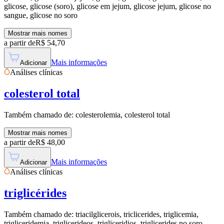
glicose, glicose (soro), glicose em jejum, glicose jejum, glicose no
sangue, glicose no soro
Mostrar mais nomes
a partir de
R$
54,70
Mais informações
Adicionar
Análises clínicas
colesterol total
Também chamado de:
colesterolemia, colesterol total
Mostrar mais nomes
a partir de
R$
48,00
Mais informações
Adicionar
Análises clínicas
triglicérides
Também chamado de:
triacilglicerois, triclicerides, triglicemia,
trigliceridemia, triglicerideos, trigliceridios, triglicerides no soro