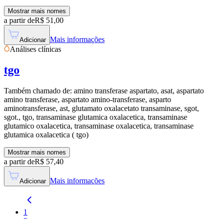
Mostrar mais nomes
a partir de
R$
51,00
Mais informações
Adicionar
Análises clínicas
tgo
Também chamado de:
amino transferase aspartato, asat, aspartato
amino transferase, aspartato amino-transferase, asparto
aminotransferase, ast, glutamato oxalacetato transaminase, sgot,
sgot., tgo, transaminase glutamica oxalacetica, transaminase
glutamico oxalacetica, transaminase oxalacetica, transaminase
glutamica oxalacetica ( tgo)
Mostrar mais nomes
a partir de
R$
57,40
Mais informações
Adicionar
1