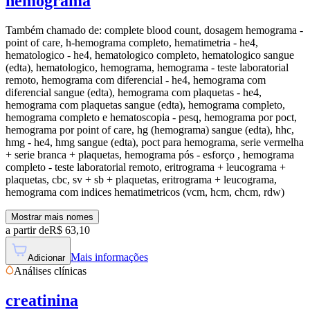
hemograma
Também chamado de:
complete blood count, dosagem hemograma -
point of care, h-hemograma completo, hematimetria - he4,
hematologico - he4, hematologico completo, hematologico sangue
(edta), hematologico, hemograma, hemograma - teste laboratorial
remoto, hemograma com diferencial - he4, hemograma com
diferencial sangue (edta), hemograma com plaquetas - he4,
hemograma com plaquetas sangue (edta), hemograma completo,
hemograma completo e hematoscopia - pesq, hemograma por poct,
hemograma por point of care, hg (hemograma) sangue (edta), hhc,
hmg - he4, hmg sangue (edta), poct para hemograma, serie vermelha
+ serie branca + plaquetas, hemograma pós - esforço , hemograma
completo - teste laboratorial remoto, eritrograma + leucograma +
plaquetas, cbc, sv + sb + plaquetas, eritrograma + leucograma,
hemograma com indices hematimetricos (vcm, hcm, chcm, rdw)
Mostrar mais nomes
a partir de
R$
63,10
Mais informações
Adicionar
Análises clínicas
creatinina