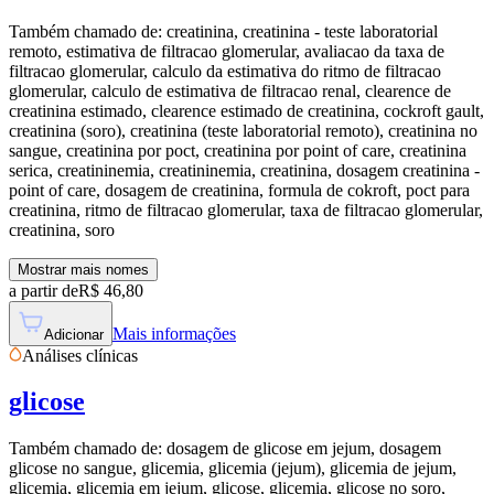
Também chamado de:
creatinina, creatinina - teste laboratorial
remoto, estimativa de filtracao glomerular, avaliacao da taxa de
filtracao glomerular, calculo da estimativa do ritmo de filtracao
glomerular, calculo de estimativa de filtracao renal, clearence de
creatinina estimado, clearence estimado de creatinina, cockroft gault,
creatinina (soro), creatinina (teste laboratorial remoto), creatinina no
sangue, creatinina por poct, creatinina por point of care, creatinina
serica, creatininemia, creatininemia, creatinina, dosagem creatinina -
point of care, dosagem de creatinina, formula de cokroft, poct para
creatinina, ritmo de filtracao glomerular, taxa de filtracao glomerular,
creatinina, soro
Mostrar mais nomes
a partir de
R$
46,80
Mais informações
Adicionar
Análises clínicas
glicose
Também chamado de:
dosagem de glicose em jejum, dosagem
glicose no sangue, glicemia, glicemia (jejum), glicemia de jejum,
glicemia, glicemia em jejum, glicose, glicemia, glicose no soro,