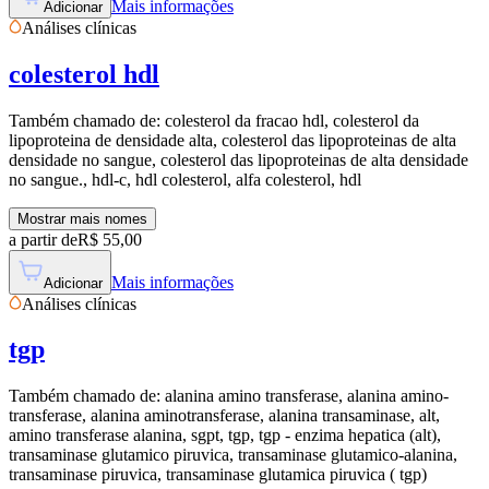
Mais informações
Adicionar
Análises clínicas
colesterol hdl
Também chamado de:
colesterol da fracao hdl, colesterol da
lipoproteina de densidade alta, colesterol das lipoproteinas de alta
densidade no sangue, colesterol das lipoproteinas de alta densidade
no sangue., hdl-c, hdl colesterol, alfa colesterol, hdl
Mostrar mais nomes
a partir de
R$
55,00
Mais informações
Adicionar
Análises clínicas
tgp
Também chamado de:
alanina amino transferase, alanina amino-
transferase, alanina aminotransferase, alanina transaminase, alt,
amino transferase alanina, sgpt, tgp, tgp - enzima hepatica (alt),
transaminase glutamico piruvica, transaminase glutamico-alanina,
transaminase piruvica, transaminase glutamica piruvica ( tgp)