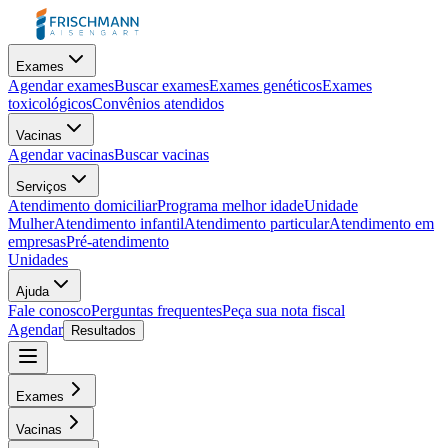
Exames
Agendar exames
Buscar exames
Exames genéticos
Exames
toxicológicos
Convênios atendidos
Vacinas
Agendar vacinas
Buscar vacinas
Serviços
Atendimento domiciliar
Programa melhor idade
Unidade
Mulher
Atendimento infantil
Atendimento particular
Atendimento em
empresas
Pré-atendimento
Unidades
Ajuda
Fale conosco
Perguntas frequentes
Peça sua nota fiscal
Agendar
Resultados
Exames
Vacinas