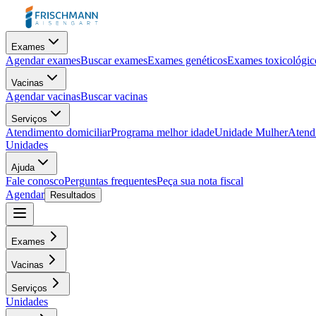
Exames
Agendar exames
Buscar exames
Exames genéticos
Exames toxicológic
Vacinas
Agendar vacinas
Buscar vacinas
Serviços
Atendimento domiciliar
Programa melhor idade
Unidade Mulher
Atendi
Unidades
Ajuda
Fale conosco
Perguntas frequentes
Peça sua nota fiscal
Agendar
Resultados
Exames
Vacinas
Serviços
Unidades