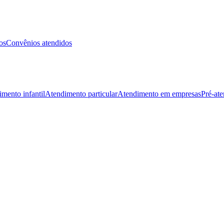
os
Convênios atendidos
mento infantil
Atendimento particular
Atendimento em empresas
Pré-at