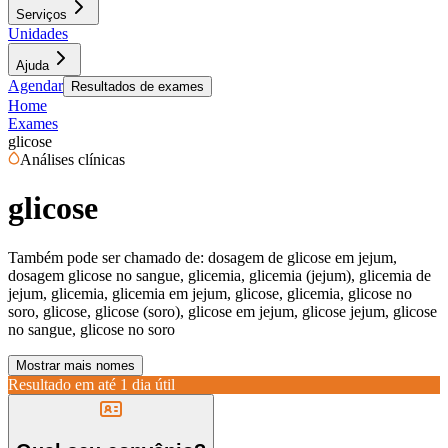
Serviços
Unidades
Ajuda
Agendar
Resultados de exames
Home
Exames
glicose
Análises clínicas
glicose
Também pode ser chamado de:
dosagem de glicose em jejum,
dosagem glicose no sangue, glicemia, glicemia (jejum), glicemia de
jejum, glicemia, glicemia em jejum, glicose, glicemia, glicose no
soro, glicose, glicose (soro), glicose em jejum, glicose jejum, glicose
no sangue, glicose no soro
Mostrar mais nomes
Resultado em até
1 dia útil