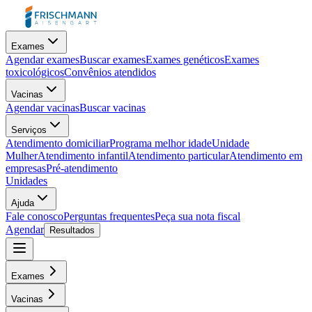
Exames
Agendar exames
Buscar exames
Exames genéticos
Exames
toxicológicos
Convênios atendidos
Vacinas
Agendar vacinas
Buscar vacinas
Serviços
Atendimento domiciliar
Programa melhor idade
Unidade
Mulher
Atendimento infantil
Atendimento particular
Atendimento em
empresas
Pré-atendimento
Unidades
Ajuda
Fale conosco
Perguntas frequentes
Peça sua nota fiscal
Agendar
Resultados
Exames
Vacinas