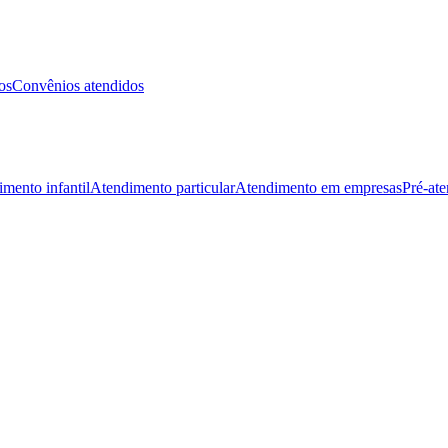
os
Convênios atendidos
mento infantil
Atendimento particular
Atendimento em empresas
Pré-at