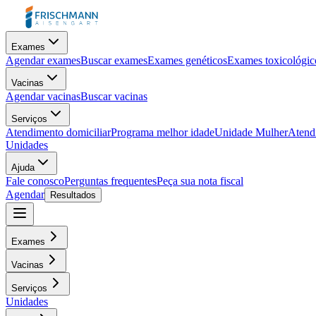
Exames
Agendar exames
Buscar exames
Exames genéticos
Exames toxicológic
Vacinas
Agendar vacinas
Buscar vacinas
Serviços
Atendimento domiciliar
Programa melhor idade
Unidade Mulher
Atendi
Unidades
Ajuda
Fale conosco
Perguntas frequentes
Peça sua nota fiscal
Agendar
Resultados
Exames
Vacinas
Serviços
Unidades