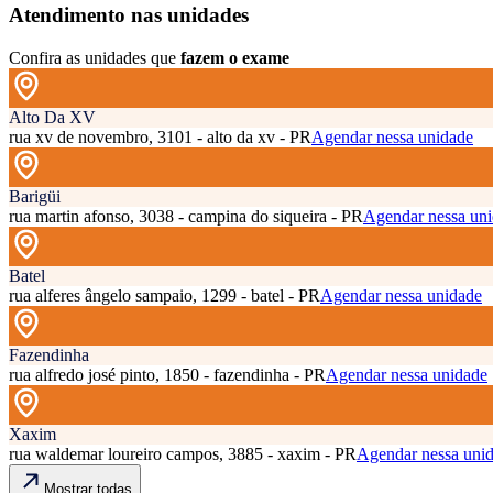
Atendimento nas unidades
Confira as unidades que
fazem o exame
Alto Da XV
rua xv de novembro, 3101 - alto da xv - PR
Agendar nessa unidade
Barigüi
rua martin afonso, 3038 - campina do siqueira - PR
Agendar nessa un
Batel
rua alferes ângelo sampaio, 1299 - batel - PR
Agendar nessa unidade
Fazendinha
rua alfredo josé pinto, 1850 - fazendinha - PR
Agendar nessa unidade
Xaxim
rua waldemar loureiro campos, 3885 - xaxim - PR
Agendar nessa uni
Mostrar todas