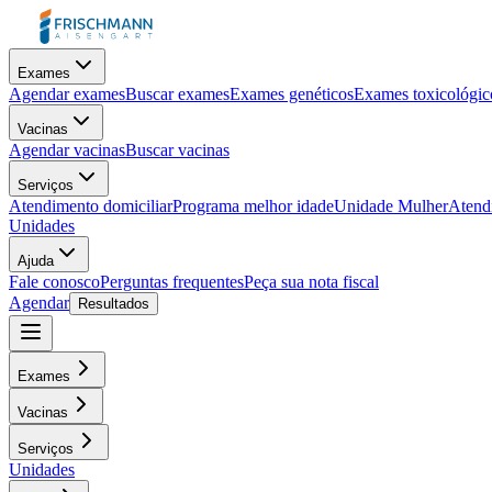
Exames
Agendar exames
Buscar exames
Exames genéticos
Exames toxicológic
Vacinas
Agendar vacinas
Buscar vacinas
Serviços
Atendimento domiciliar
Programa melhor idade
Unidade Mulher
Atendi
Unidades
Ajuda
Fale conosco
Perguntas frequentes
Peça sua nota fiscal
Agendar
Resultados
Exames
Vacinas
Serviços
Unidades