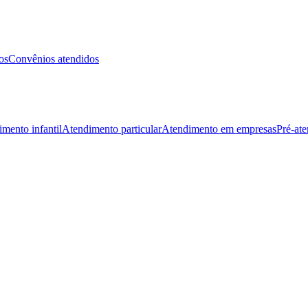
os
Convênios atendidos
mento infantil
Atendimento particular
Atendimento em empresas
Pré-at