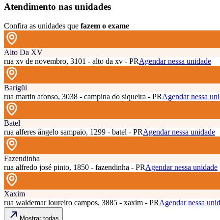
Atendimento nas unidades
Confira as unidades que
fazem o exame
Alto Da XV
rua xv de novembro, 3101 - alto da xv - PR
Agendar nessa unidade
Barigüi
rua martin afonso, 3038 - campina do siqueira - PR
Agendar nessa un
Batel
rua alferes ângelo sampaio, 1299 - batel - PR
Agendar nessa unidade
Fazendinha
rua alfredo josé pinto, 1850 - fazendinha - PR
Agendar nessa unidade
Xaxim
rua waldemar loureiro campos, 3885 - xaxim - PR
Agendar nessa uni
Mostrar todas