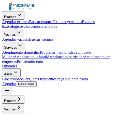
Exames
Agendar exames
Buscar exames
Exames genéticos
Exames
toxicológicos
Convênios atendidos
Vacinas
Agendar vacinas
Buscar vacinas
Serviços
Atendimento domiciliar
Programa melhor idade
Unidade
Mulher
Atendimento infantil
Atendimento particular
Atendimento em
empresas
Pré-atendimento
Unidades
Ajuda
Fale conosco
Perguntas frequentes
Peça sua nota fiscal
Agendar
Resultados
Exames
Vacinas