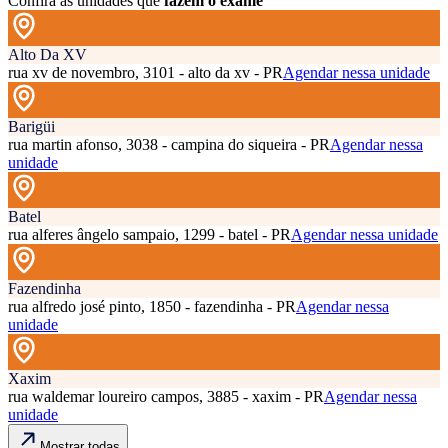
Confira as unidades que
fazem o exame
Alto Da XV
rua xv de novembro, 3101 - alto da xv - PR
Agendar nessa unidade
Barigüi
rua martin afonso, 3038 - campina do siqueira - PR
Agendar nessa
unidade
Batel
rua alferes ângelo sampaio, 1299 - batel - PR
Agendar nessa unidade
Fazendinha
rua alfredo josé pinto, 1850 - fazendinha - PR
Agendar nessa
unidade
Xaxim
rua waldemar loureiro campos, 3885 - xaxim - PR
Agendar nessa
unidade
Mostrar todas