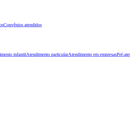
os
Convênios atendidos
mento infantil
Atendimento particular
Atendimento em empresas
Pré-at