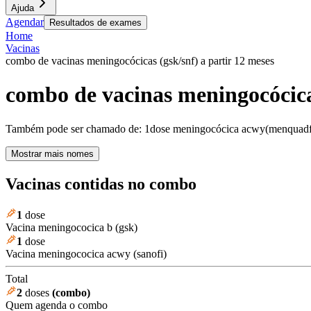
Ajuda
Agendar
Resultados de exames
Home
Vacinas
combo de vacinas meningocócicas (gsk/snf) a partir 12 meses
combo de vacinas meningocócicas
Também pode ser chamado de:
1dose meningocócica acwy(menquadf
Mostrar mais nomes
Vacinas contidas no combo
1
dose
Vacina meningococica b (gsk)
1
dose
Vacina meningococica acwy (sanofi)
Total
2
doses
(combo)
Quem agenda o combo