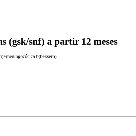
 (gsk/snf) a partir 12 meses
i)+meningocócica b(bexsero)