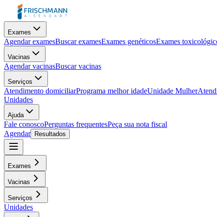
Exames
Agendar exames
Buscar exames
Exames genéticos
Exames toxicológic
Vacinas
Agendar vacinas
Buscar vacinas
Serviços
Atendimento domiciliar
Programa melhor idade
Unidade Mulher
Atendi
Unidades
Ajuda
Fale conosco
Perguntas frequentes
Peça sua nota fiscal
Agendar
Resultados
Exames
Vacinas
Serviços
Unidades