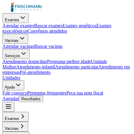
Exames
Agendar exames
Buscar exames
Exames genéticos
Exames
toxicológicos
Convênios atendidos
Vacinas
Agendar vacinas
Buscar vacinas
Serviços
Atendimento domiciliar
Programa melhor idade
Unidade
Mulher
Atendimento infantil
Atendimento particular
Atendimento em
empresas
Pré-atendimento
Unidades
Ajuda
Fale conosco
Perguntas frequentes
Peça sua nota fiscal
Agendar
Resultados
Exames
Vacinas