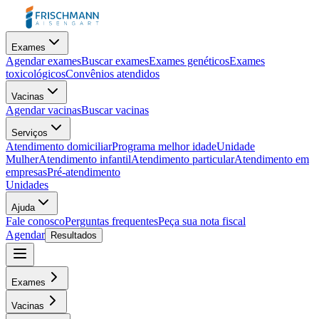
Exames
Agendar exames
Buscar exames
Exames genéticos
Exames
toxicológicos
Convênios atendidos
Vacinas
Agendar vacinas
Buscar vacinas
Serviços
Atendimento domiciliar
Programa melhor idade
Unidade
Mulher
Atendimento infantil
Atendimento particular
Atendimento em
empresas
Pré-atendimento
Unidades
Ajuda
Fale conosco
Perguntas frequentes
Peça sua nota fiscal
Agendar
Resultados
Exames
Vacinas