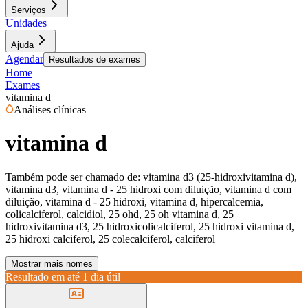
Serviços
Unidades
Ajuda
Agendar
Resultados de exames
Home
Exames
vitamina d
Análises clínicas
vitamina d
Também pode ser chamado de:
vitamina d3 (25-hidroxivitamina d),
vitamina d3, vitamina d - 25 hidroxi com diluição, vitamina d com
diluição, vitamina d - 25 hidroxi, vitamina d, hipercalcemia,
colicalciferol, calcidiol, 25 ohd, 25 oh vitamina d, 25
hidroxivitamina d3, 25 hidroxicolicalciferol, 25 hidroxi vitamina d,
25 hidroxi calciferol, 25 colecalciferol, calciferol
Mostrar mais nomes
Resultado em até
1 dia útil