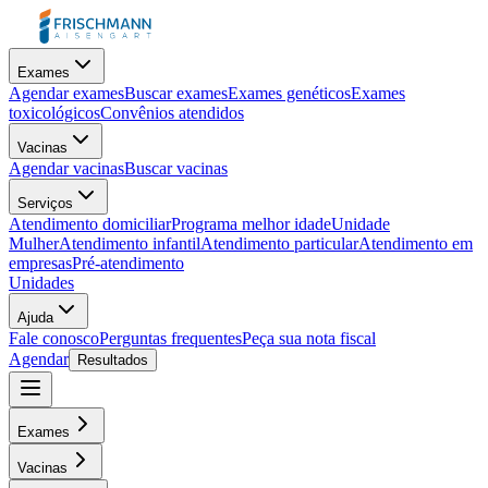
Exames
Agendar exames
Buscar exames
Exames genéticos
Exames
toxicológicos
Convênios atendidos
Vacinas
Agendar vacinas
Buscar vacinas
Serviços
Atendimento domiciliar
Programa melhor idade
Unidade
Mulher
Atendimento infantil
Atendimento particular
Atendimento em
empresas
Pré-atendimento
Unidades
Ajuda
Fale conosco
Perguntas frequentes
Peça sua nota fiscal
Agendar
Resultados
Exames
Vacinas