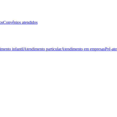
os
Convênios atendidos
mento infantil
Atendimento particular
Atendimento em empresas
Pré-at