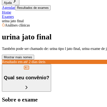
Ajuda
Agendar
Resultados de exames
Home
Exames
urina jato final
Análises clínicas
urina jato final
Também pode ser chamado de:
urina tipo l jato final, urina exame de 
Mostrar mais nomes
Resultado em até
2 dias úteis
Qual seu convênio?
Sobre o exame