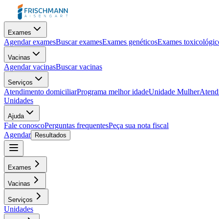
Exames
Agendar exames
Buscar exames
Exames genéticos
Exames toxicológic
Vacinas
Agendar vacinas
Buscar vacinas
Serviços
Atendimento domiciliar
Programa melhor idade
Unidade Mulher
Atendi
Unidades
Ajuda
Fale conosco
Perguntas frequentes
Peça sua nota fiscal
Agendar
Resultados
Exames
Vacinas
Serviços
Unidades