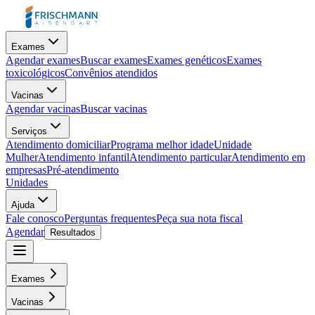
Exames
Agendar exames
Buscar exames
Exames genéticos
Exames
toxicológicos
Convênios atendidos
Vacinas
Agendar vacinas
Buscar vacinas
Serviços
Atendimento domiciliar
Programa melhor idade
Unidade
Mulher
Atendimento infantil
Atendimento particular
Atendimento em
empresas
Pré-atendimento
Unidades
Ajuda
Fale conosco
Perguntas frequentes
Peça sua nota fiscal
Agendar
Resultados
Exames
Vacinas