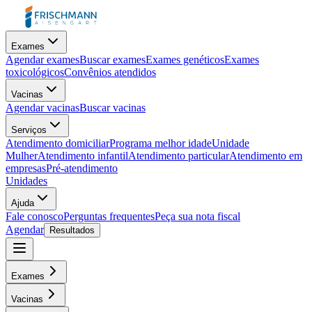
Exames
Agendar exames
Buscar exames
Exames genéticos
Exames
toxicológicos
Convênios atendidos
Vacinas
Agendar vacinas
Buscar vacinas
Serviços
Atendimento domiciliar
Programa melhor idade
Unidade
Mulher
Atendimento infantil
Atendimento particular
Atendimento em
empresas
Pré-atendimento
Unidades
Ajuda
Fale conosco
Perguntas frequentes
Peça sua nota fiscal
Agendar
Resultados
Exames
Vacinas