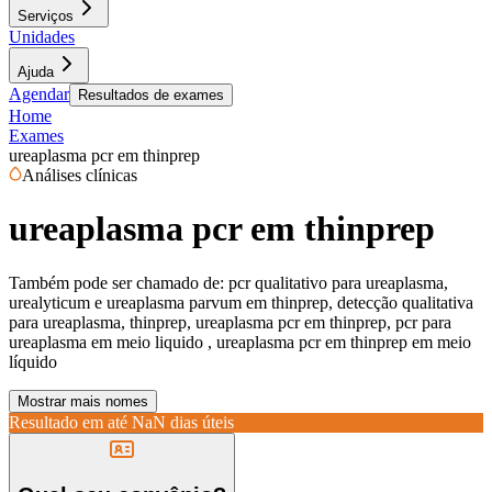
Serviços
Unidades
Ajuda
Agendar
Resultados de exames
Home
Exames
ureaplasma pcr em thinprep
Análises clínicas
ureaplasma pcr em thinprep
Também pode ser chamado de:
pcr qualitativo para ureaplasma,
urealyticum e ureaplasma parvum em thinprep, detecção qualitativa
para ureaplasma, thinprep, ureaplasma pcr em thinprep, pcr para
ureaplasma em meio liquido , ureaplasma pcr em thinprep em meio
líquido
Mostrar mais nomes
Resultado em até
NaN dias úteis