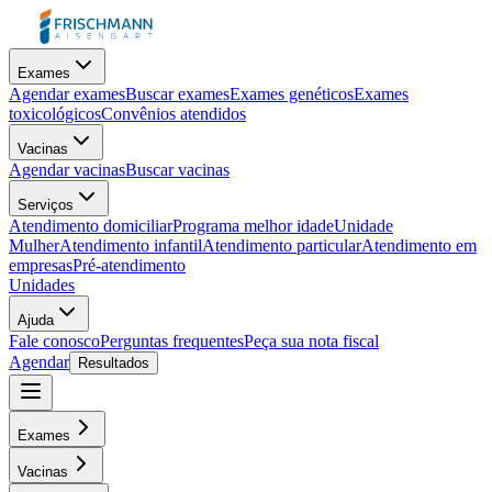
Exames
Agendar exames
Buscar exames
Exames genéticos
Exames
toxicológicos
Convênios atendidos
Vacinas
Agendar vacinas
Buscar vacinas
Serviços
Atendimento domiciliar
Programa melhor idade
Unidade
Mulher
Atendimento infantil
Atendimento particular
Atendimento em
empresas
Pré-atendimento
Unidades
Ajuda
Fale conosco
Perguntas frequentes
Peça sua nota fiscal
Agendar
Resultados
Exames
Vacinas