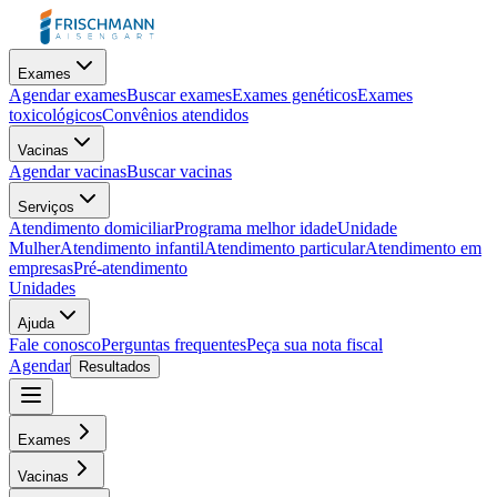
Exames
Agendar exames
Buscar exames
Exames genéticos
Exames
toxicológicos
Convênios atendidos
Vacinas
Agendar vacinas
Buscar vacinas
Serviços
Atendimento domiciliar
Programa melhor idade
Unidade
Mulher
Atendimento infantil
Atendimento particular
Atendimento em
empresas
Pré-atendimento
Unidades
Ajuda
Fale conosco
Perguntas frequentes
Peça sua nota fiscal
Agendar
Resultados
Exames
Vacinas