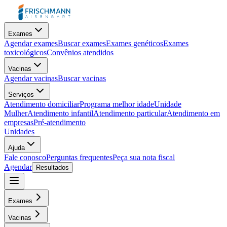
Exames
Agendar exames
Buscar exames
Exames genéticos
Exames
toxicológicos
Convênios atendidos
Vacinas
Agendar vacinas
Buscar vacinas
Serviços
Atendimento domiciliar
Programa melhor idade
Unidade
Mulher
Atendimento infantil
Atendimento particular
Atendimento em
empresas
Pré-atendimento
Unidades
Ajuda
Fale conosco
Perguntas frequentes
Peça sua nota fiscal
Agendar
Resultados
Exames
Vacinas