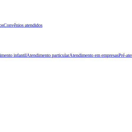
os
Convênios atendidos
mento infantil
Atendimento particular
Atendimento em empresas
Pré-at