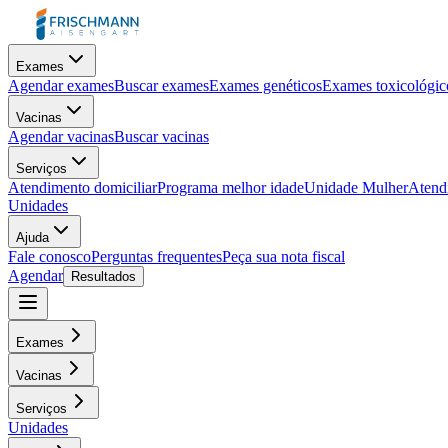
Exames
Agendar exames
Buscar exames
Exames genéticos
Exames toxicológic
Vacinas
Agendar vacinas
Buscar vacinas
Serviços
Atendimento domiciliar
Programa melhor idade
Unidade Mulher
Atendi
Unidades
Ajuda
Fale conosco
Perguntas frequentes
Peça sua nota fiscal
Agendar
Resultados
Exames
Vacinas
Serviços
Unidades