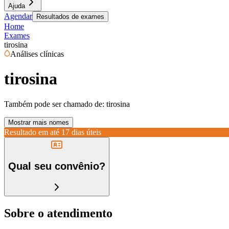
Ajuda
Agendar
Resultados de exames
Home
Exames
tirosina
Análises clínicas
tirosina
Também pode ser chamado de:
tirosina
Mostrar mais nomes
Resultado em até
17 dias úteis
Qual seu convênio?
Sobre o atendimento