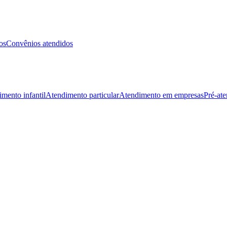
os
Convênios atendidos
mento infantil
Atendimento particular
Atendimento em empresas
Pré-at