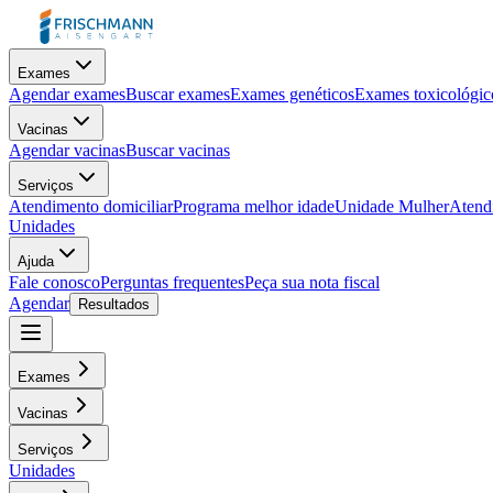
Exames
Agendar exames
Buscar exames
Exames genéticos
Exames toxicológic
Vacinas
Agendar vacinas
Buscar vacinas
Serviços
Atendimento domiciliar
Programa melhor idade
Unidade Mulher
Atendi
Unidades
Ajuda
Fale conosco
Perguntas frequentes
Peça sua nota fiscal
Agendar
Resultados
Exames
Vacinas
Serviços
Unidades