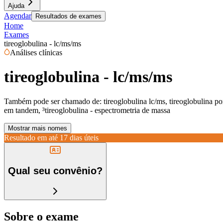
Ajuda
Agendar
Resultados de exames
Home
Exames
tireoglobulina - lc/ms/ms
Análises clínicas
tireoglobulina - lc/ms/ms
Também pode ser chamado de:
tireoglobulina lc/ms, tireoglobulina p
em tandem, ³tireoglobulina - espectrometria de massa
Mostrar mais nomes
Resultado em até
17 dias úteis
Qual seu convênio?
Sobre o exame