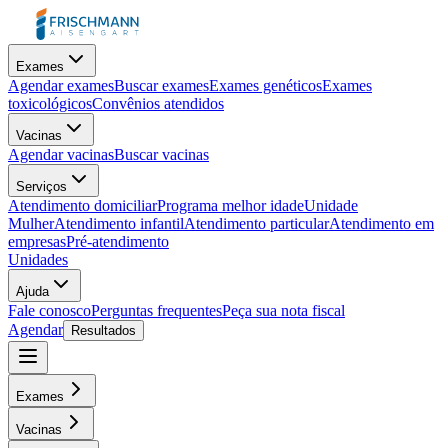
Exames
Agendar exames
Buscar exames
Exames genéticos
Exames
toxicológicos
Convênios atendidos
Vacinas
Agendar vacinas
Buscar vacinas
Serviços
Atendimento domiciliar
Programa melhor idade
Unidade
Mulher
Atendimento infantil
Atendimento particular
Atendimento em
empresas
Pré-atendimento
Unidades
Ajuda
Fale conosco
Perguntas frequentes
Peça sua nota fiscal
Agendar
Resultados
Exames
Vacinas