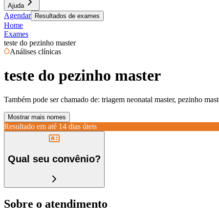
Ajuda
Agendar
Resultados de exames
Home
Exames
teste do pezinho master
Análises clínicas
teste do pezinho master
Também pode ser chamado de:
triagem neonatal master, pezinho mast
Mostrar mais nomes
Resultado em até
14 dias úteis
Qual seu convênio?
Sobre o atendimento