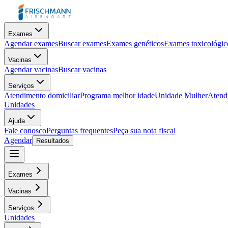
Exames
Agendar exames
Buscar exames
Exames genéticos
Exames toxicológic
Vacinas
Agendar vacinas
Buscar vacinas
Serviços
Atendimento domiciliar
Programa melhor idade
Unidade Mulher
Atendi
Unidades
Ajuda
Fale conosco
Perguntas frequentes
Peça sua nota fiscal
Agendar
Resultados
Exames
Vacinas
Serviços
Unidades