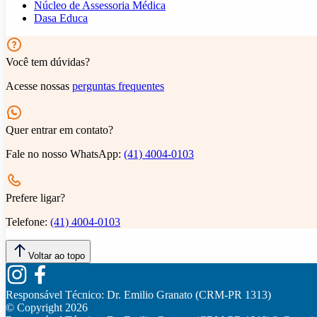
Núcleo de Assessoria Médica
Dasa Educa
Você tem dúvidas?
Acesse nossas
perguntas frequentes
Quer entrar em contato?
Fale no nosso WhatsApp:
(41) 4004-0103
Prefere ligar?
Telefone:
(41) 4004-0103
Voltar ao topo
Responsável Técnico:
Dr. Emilio Granato (CRM-PR 1313)
© Copyright
2026