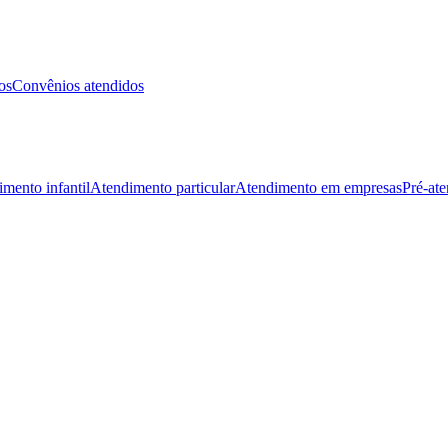
os
Convênios atendidos
mento infantil
Atendimento particular
Atendimento em empresas
Pré-at