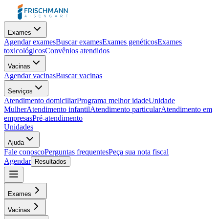
Exames
Agendar exames
Buscar exames
Exames genéticos
Exames
toxicológicos
Convênios atendidos
Vacinas
Agendar vacinas
Buscar vacinas
Serviços
Atendimento domiciliar
Programa melhor idade
Unidade
Mulher
Atendimento infantil
Atendimento particular
Atendimento em
empresas
Pré-atendimento
Unidades
Ajuda
Fale conosco
Perguntas frequentes
Peça sua nota fiscal
Agendar
Resultados
Exames
Vacinas