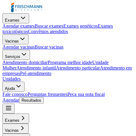
Exames
Agendar exames
Buscar exames
Exames genéticos
Exames
toxicológicos
Convênios atendidos
Vacinas
Agendar vacinas
Buscar vacinas
Serviços
Atendimento domiciliar
Programa melhor idade
Unidade
Mulher
Atendimento infantil
Atendimento particular
Atendimento em
empresas
Pré-atendimento
Unidades
Ajuda
Fale conosco
Perguntas frequentes
Peça sua nota fiscal
Agendar
Resultados
Exames
Vacinas