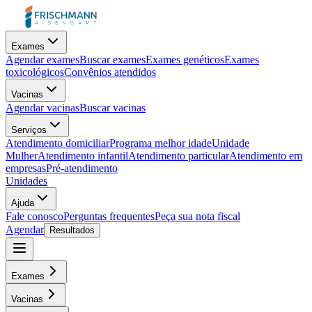
Exames
Agendar exames
Buscar exames
Exames genéticos
Exames
toxicológicos
Convênios atendidos
Vacinas
Agendar vacinas
Buscar vacinas
Serviços
Atendimento domiciliar
Programa melhor idade
Unidade
Mulher
Atendimento infantil
Atendimento particular
Atendimento em
empresas
Pré-atendimento
Unidades
Ajuda
Fale conosco
Perguntas frequentes
Peça sua nota fiscal
Agendar
Resultados
Exames
Vacinas