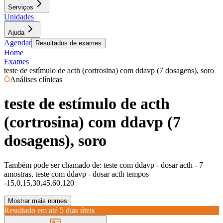
Serviços
Unidades
Ajuda
Agendar
Resultados de exames
Home
Exames
teste de estímulo de acth (cortrosina) com ddavp (7 dosagens), soro
Análises clínicas
teste de estímulo de acth
(cortrosina) com ddavp (7
dosagens), soro
Também pode ser chamado de:
teste com ddavp - dosar acth - 7
amostras, teste com ddavp - dosar acth tempos
-15,0,15,30,45,60,120
Mostrar mais nomes
Resultado em até
5 dias úteis