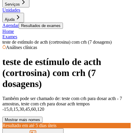
Serviços
Unidades
Ajuda
Agendar
Resultados de exames
Home
Exames
teste de estímulo de acth (cortrosina) com crh (7 dosagens)
Análises clínicas
teste de estímulo de acth
(cortrosina) com crh (7
dosagens)
Também pode ser chamado de:
teste com crh para dosar acth - 7
amostras, teste com crh para dosar acth tempos
-15,0,15,30,45,60,120
Mostrar mais nomes
Resultado em até
5 dias úteis