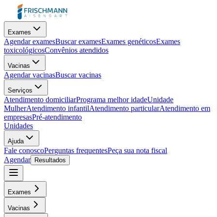
Exames
Agendar exames
Buscar exames
Exames genéticos
Exames
toxicológicos
Convênios atendidos
Vacinas
Agendar vacinas
Buscar vacinas
Serviços
Atendimento domiciliar
Programa melhor idade
Unidade
Mulher
Atendimento infantil
Atendimento particular
Atendimento em
empresas
Pré-atendimento
Unidades
Ajuda
Fale conosco
Perguntas frequentes
Peça sua nota fiscal
Agendar
Resultados
Exames
Vacinas