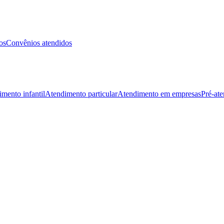
os
Convênios atendidos
mento infantil
Atendimento particular
Atendimento em empresas
Pré-at