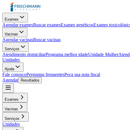
Exames
Agendar exames
Buscar exames
Exames genéticos
Exames toxicológic
Vacinas
Agendar vacinas
Buscar vacinas
Serviços
Atendimento domiciliar
Programa melhor idade
Unidade Mulher
Atendi
Unidades
Ajuda
Fale conosco
Perguntas frequentes
Peça sua nota fiscal
Agendar
Resultados
Exames
Vacinas
Serviços
Unidades