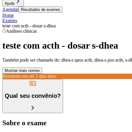
Ajuda
Agendar
Resultados de exames
Home
Exames
teste com acth - dosar s-dhea
Análises clínicas
teste com acth - dosar s-dhea
Também pode ser chamado de:
dhea-s apos acth, dhea-s pos acth, s-d
Mostrar mais nomes
Resultado em até
2 dias úteis
Qual seu convênio?
Sobre o exame