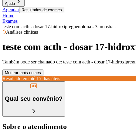
Ajuda
Agendar
Resultados de exames
Home
Exames
teste com acth - dosar 17-hidroxipregnenolona - 3 amostras
Análises clínicas
teste com acth - dosar 17-hidro
Também pode ser chamado de:
teste com acth - dosar 17-hidroxipreg
Mostrar mais nomes
Resultado em até
15 dias úteis
Qual seu convênio?
Sobre o atendimento