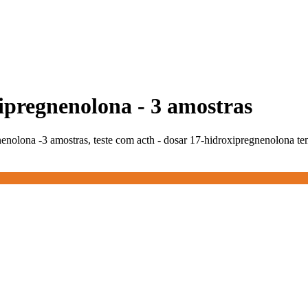
xipregnenolona - 3 amostras
nenolona -3 amostras, teste com acth - dosar 17-hidroxipregnenolona t