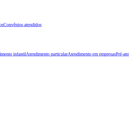
os
Convênios atendidos
mento infantil
Atendimento particular
Atendimento em empresas
Pré-at