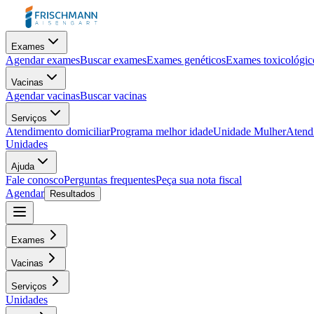
Exames
Agendar exames
Buscar exames
Exames genéticos
Exames toxicológic
Vacinas
Agendar vacinas
Buscar vacinas
Serviços
Atendimento domiciliar
Programa melhor idade
Unidade Mulher
Atendi
Unidades
Ajuda
Fale conosco
Perguntas frequentes
Peça sua nota fiscal
Agendar
Resultados
Exames
Vacinas
Serviços
Unidades