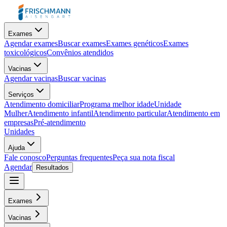
Exames
Agendar exames
Buscar exames
Exames genéticos
Exames
toxicológicos
Convênios atendidos
Vacinas
Agendar vacinas
Buscar vacinas
Serviços
Atendimento domiciliar
Programa melhor idade
Unidade
Mulher
Atendimento infantil
Atendimento particular
Atendimento em
empresas
Pré-atendimento
Unidades
Ajuda
Fale conosco
Perguntas frequentes
Peça sua nota fiscal
Agendar
Resultados
Exames
Vacinas