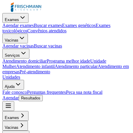
Exames
Agendar exames
Buscar exames
Exames genéticos
Exames
toxicológicos
Convênios atendidos
Vacinas
Agendar vacinas
Buscar vacinas
Serviços
Atendimento domiciliar
Programa melhor idade
Unidade
Mulher
Atendimento infantil
Atendimento particular
Atendimento em
empresas
Pré-atendimento
Unidades
Ajuda
Fale conosco
Perguntas frequentes
Peça sua nota fiscal
Agendar
Resultados
Exames
Vacinas