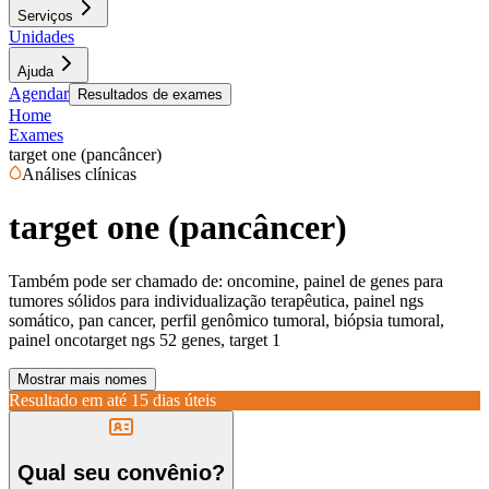
Serviços
Unidades
Ajuda
Agendar
Resultados de exames
Home
Exames
target one (pancâncer)
Análises clínicas
target one (pancâncer)
Também pode ser chamado de:
oncomine, painel de genes para
tumores sólidos para individualização terapêutica, painel ngs
somático, pan cancer, perfil genômico tumoral, biópsia tumoral,
painel oncotarget ngs 52 genes, target 1
Mostrar mais nomes
Resultado em até
15 dias úteis
Qual seu convênio?