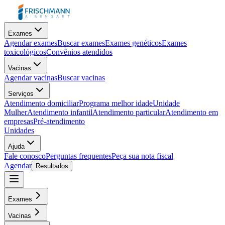
Exames
Agendar exames
Buscar exames
Exames genéticos
Exames
toxicológicos
Convênios atendidos
Vacinas
Agendar vacinas
Buscar vacinas
Serviços
Atendimento domiciliar
Programa melhor idade
Unidade
Mulher
Atendimento infantil
Atendimento particular
Atendimento em
empresas
Pré-atendimento
Unidades
Ajuda
Fale conosco
Perguntas frequentes
Peça sua nota fiscal
Agendar
Resultados
Exames
Vacinas