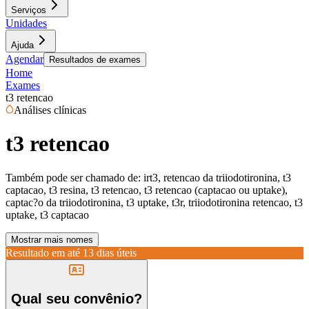
Serviços
Unidades
Ajuda
Agendar
Resultados de exames
Home
Exames
t3 retencao
Análises clínicas
t3 retencao
Também pode ser chamado de:
irt3, retencao da triiodotironina, t3
captacao, t3 resina, t3 retencao, t3 retencao (captacao ou uptake),
captac?o da triiodotironina, t3 uptake, t3r, triiodotironina retencao, t3
uptake, t3 captacao
Mostrar mais nomes
Resultado em até
13 dias úteis
Qual seu convênio?