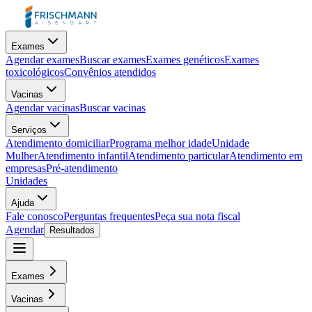
Exames
Agendar exames
Buscar exames
Exames genéticos
Exames
toxicológicos
Convênios atendidos
Vacinas
Agendar vacinas
Buscar vacinas
Serviços
Atendimento domiciliar
Programa melhor idade
Unidade
Mulher
Atendimento infantil
Atendimento particular
Atendimento em
empresas
Pré-atendimento
Unidades
Ajuda
Fale conosco
Perguntas frequentes
Peça sua nota fiscal
Agendar
Resultados
Exames
Vacinas