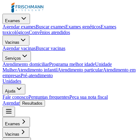
Exames
Agendar exames
Buscar exames
Exames genéticos
Exames
toxicológicos
Convênios atendidos
Vacinas
Agendar vacinas
Buscar vacinas
Serviços
Atendimento domiciliar
Programa melhor idade
Unidade
Mulher
Atendimento infantil
Atendimento particular
Atendimento em
empresas
Pré-atendimento
Unidades
Ajuda
Fale conosco
Perguntas frequentes
Peça sua nota fiscal
Agendar
Resultados
Exames
Vacinas