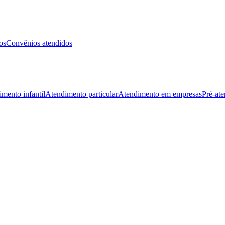
os
Convênios atendidos
mento infantil
Atendimento particular
Atendimento em empresas
Pré-at