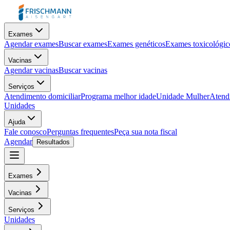
Exames
Agendar exames
Buscar exames
Exames genéticos
Exames toxicológic
Vacinas
Agendar vacinas
Buscar vacinas
Serviços
Atendimento domiciliar
Programa melhor idade
Unidade Mulher
Atendi
Unidades
Ajuda
Fale conosco
Perguntas frequentes
Peça sua nota fiscal
Agendar
Resultados
Exames
Vacinas
Serviços
Unidades