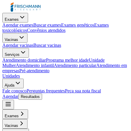
Exames
Agendar exames
Buscar exames
Exames genéticos
Exames
toxicológicos
Convênios atendidos
Vacinas
Agendar vacinas
Buscar vacinas
Serviços
Atendimento domiciliar
Programa melhor idade
Unidade
Mulher
Atendimento infantil
Atendimento particular
Atendimento em
empresas
Pré-atendimento
Unidades
Ajuda
Fale conosco
Perguntas frequentes
Peça sua nota fiscal
Agendar
Resultados
Exames
Vacinas