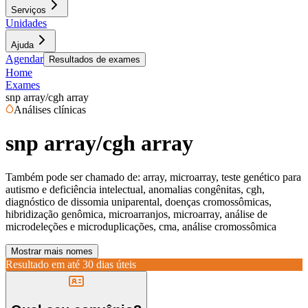
Serviços
Unidades
Ajuda
Agendar
Resultados de exames
Home
Exames
snp array/cgh array
Análises clínicas
snp array/cgh array
Também pode ser chamado de:
array, microarray, teste genético para
autismo e deficiência intelectual, anomalias congênitas, cgh,
diagnóstico de dissomia uniparental, doenças cromossômicas,
hibridização genômica, microarranjos, microarray, análise de
microdeleções e microduplicações, cma, análise cromossômica
Mostrar mais nomes
Resultado em até
30 dias úteis