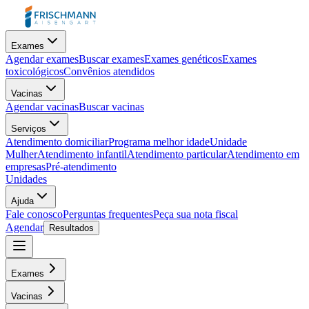
Exames
Agendar exames
Buscar exames
Exames genéticos
Exames
toxicológicos
Convênios atendidos
Vacinas
Agendar vacinas
Buscar vacinas
Serviços
Atendimento domiciliar
Programa melhor idade
Unidade
Mulher
Atendimento infantil
Atendimento particular
Atendimento em
empresas
Pré-atendimento
Unidades
Ajuda
Fale conosco
Perguntas frequentes
Peça sua nota fiscal
Agendar
Resultados
Exames
Vacinas