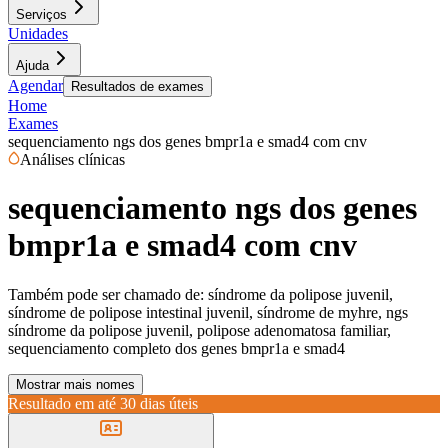
Serviços
Unidades
Ajuda
Agendar
Resultados de exames
Home
Exames
sequenciamento ngs dos genes bmpr1a e smad4 com cnv
Análises clínicas
sequenciamento ngs dos genes
bmpr1a e smad4 com cnv
Também pode ser chamado de:
síndrome da polipose juvenil,
síndrome de polipose intestinal juvenil, síndrome de myhre, ngs
síndrome da polipose juvenil, polipose adenomatosa familiar,
sequenciamento completo dos genes bmpr1a e smad4
Mostrar mais nomes
Resultado em até
30 dias úteis