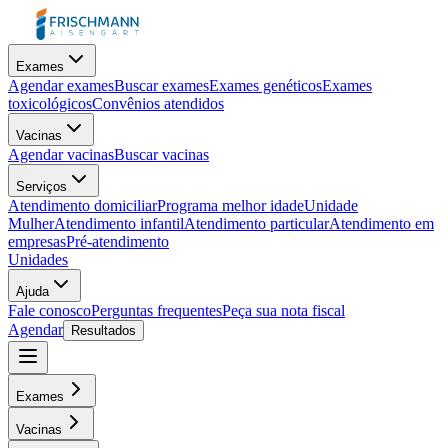
Exames
Agendar exames
Buscar exames
Exames genéticos
Exames
toxicológicos
Convênios atendidos
Vacinas
Agendar vacinas
Buscar vacinas
Serviços
Atendimento domiciliar
Programa melhor idade
Unidade
Mulher
Atendimento infantil
Atendimento particular
Atendimento em
empresas
Pré-atendimento
Unidades
Ajuda
Fale conosco
Perguntas frequentes
Peça sua nota fiscal
Agendar
Resultados
Exames
Vacinas