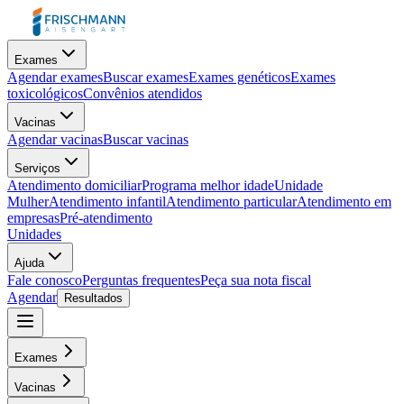
Exames
Agendar exames
Buscar exames
Exames genéticos
Exames
toxicológicos
Convênios atendidos
Vacinas
Agendar vacinas
Buscar vacinas
Serviços
Atendimento domiciliar
Programa melhor idade
Unidade
Mulher
Atendimento infantil
Atendimento particular
Atendimento em
empresas
Pré-atendimento
Unidades
Ajuda
Fale conosco
Perguntas frequentes
Peça sua nota fiscal
Agendar
Resultados
Exames
Vacinas