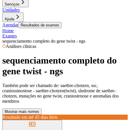
Serviços
Unidades
Ajuda
Agendar
Resultados de exames
Home
Exames
sequenciamento completo do gene twist - ngs
Análises clínicas
sequenciamento completo do
gene twist - ngs
Também pode ser chamado de:
saethre-chotzen, ssc,
craniossinostose - saethre-chotzen(twist), síndrome de saethre-
chotzen, mutações no gene twist, craniostenose e anomalias dos
membros
Mostrar mais nomes
Resultado em até
45 dias úteis