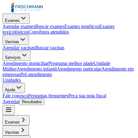
Exames
Agendar exames
Buscar exames
Exames genéticos
Exames
toxicológicos
Convênios atendidos
Vacinas
Agendar vacinas
Buscar vacinas
Serviços
Atendimento domiciliar
Programa melhor idade
Unidade
Mulher
Atendimento infantil
Atendimento particular
Atendimento em
empresas
Pré-atendimento
Unidades
Ajuda
Fale conosco
Perguntas frequentes
Peça sua nota fiscal
Agendar
Resultados
Exames
Vacinas