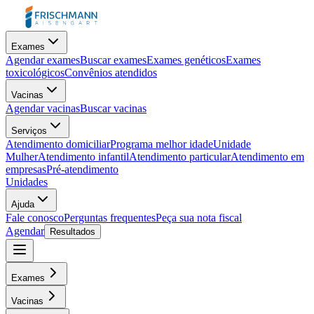
Exames
Agendar exames
Buscar exames
Exames genéticos
Exames
toxicológicos
Convênios atendidos
Vacinas
Agendar vacinas
Buscar vacinas
Serviços
Atendimento domiciliar
Programa melhor idade
Unidade
Mulher
Atendimento infantil
Atendimento particular
Atendimento em
empresas
Pré-atendimento
Unidades
Ajuda
Fale conosco
Perguntas frequentes
Peça sua nota fiscal
Agendar
Resultados
Exames
Vacinas