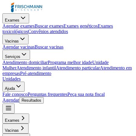
Exames
Agendar exames
Buscar exames
Exames genéticos
Exames
toxicológicos
Convênios atendidos
Vacinas
Agendar vacinas
Buscar vacinas
Serviços
Atendimento domiciliar
Programa melhor idade
Unidade
Mulher
Atendimento infantil
Atendimento particular
Atendimento em
empresas
Pré-atendimento
Unidades
Ajuda
Fale conosco
Perguntas frequentes
Peça sua nota fiscal
Agendar
Resultados
Exames
Vacinas