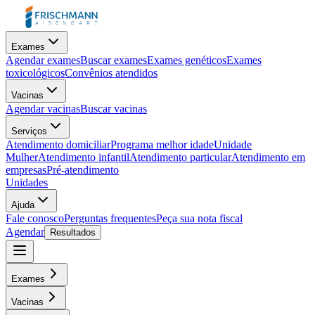
Exames
Agendar exames
Buscar exames
Exames genéticos
Exames
toxicológicos
Convênios atendidos
Vacinas
Agendar vacinas
Buscar vacinas
Serviços
Atendimento domiciliar
Programa melhor idade
Unidade
Mulher
Atendimento infantil
Atendimento particular
Atendimento em
empresas
Pré-atendimento
Unidades
Ajuda
Fale conosco
Perguntas frequentes
Peça sua nota fiscal
Agendar
Resultados
Exames
Vacinas