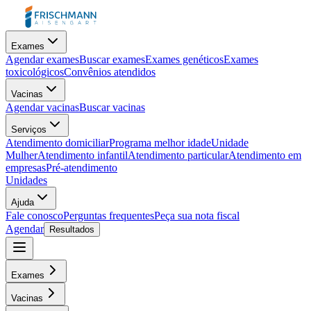
Exames
Agendar exames
Buscar exames
Exames genéticos
Exames
toxicológicos
Convênios atendidos
Vacinas
Agendar vacinas
Buscar vacinas
Serviços
Atendimento domiciliar
Programa melhor idade
Unidade
Mulher
Atendimento infantil
Atendimento particular
Atendimento em
empresas
Pré-atendimento
Unidades
Ajuda
Fale conosco
Perguntas frequentes
Peça sua nota fiscal
Agendar
Resultados
Exames
Vacinas