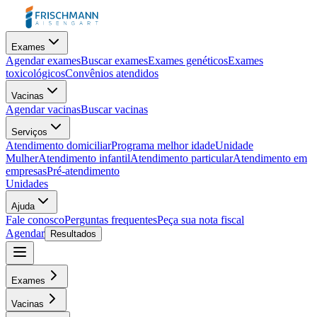
Exames
Agendar exames
Buscar exames
Exames genéticos
Exames
toxicológicos
Convênios atendidos
Vacinas
Agendar vacinas
Buscar vacinas
Serviços
Atendimento domiciliar
Programa melhor idade
Unidade
Mulher
Atendimento infantil
Atendimento particular
Atendimento em
empresas
Pré-atendimento
Unidades
Ajuda
Fale conosco
Perguntas frequentes
Peça sua nota fiscal
Agendar
Resultados
Exames
Vacinas