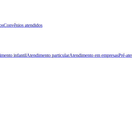
os
Convênios atendidos
mento infantil
Atendimento particular
Atendimento em empresas
Pré-at