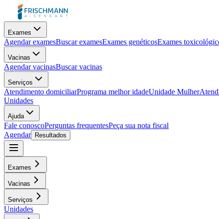
Exames
Agendar exames
Buscar exames
Exames genéticos
Exames toxicológic
Vacinas
Agendar vacinas
Buscar vacinas
Serviços
Atendimento domiciliar
Programa melhor idade
Unidade Mulher
Atendi
Unidades
Ajuda
Fale conosco
Perguntas frequentes
Peça sua nota fiscal
Agendar
Resultados
Exames
Vacinas
Serviços
Unidades