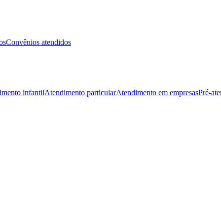
os
Convênios atendidos
mento infantil
Atendimento particular
Atendimento em empresas
Pré-at