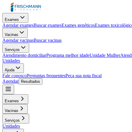
Exames
Agendar exames
Buscar exames
Exames genéticos
Exames toxicológic
Vacinas
Agendar vacinas
Buscar vacinas
Serviços
Atendimento domiciliar
Programa melhor idade
Unidade Mulher
Atendi
Unidades
Ajuda
Fale conosco
Perguntas frequentes
Peça sua nota fiscal
Agendar
Resultados
Exames
Vacinas
Serviços
Unidades