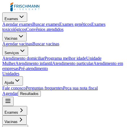
Exames
Agendar exames
Buscar exames
Exames genéticos
Exames
toxicológicos
Convênios atendidos
Vacinas
Agendar vacinas
Buscar vacinas
Serviços
Atendimento domiciliar
Programa melhor idade
Unidade
Mulher
Atendimento infantil
Atendimento particular
Atendimento em
empresas
Pré-atendimento
Unidades
Ajuda
Fale conosco
Perguntas frequentes
Peça sua nota fiscal
Agendar
Resultados
Exames
Vacinas