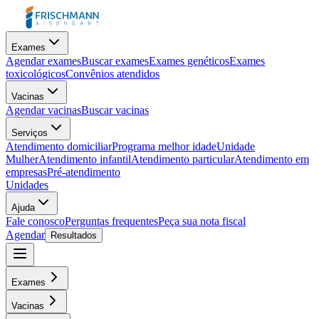
Exames
Agendar exames
Buscar exames
Exames genéticos
Exames
toxicológicos
Convênios atendidos
Vacinas
Agendar vacinas
Buscar vacinas
Serviços
Atendimento domiciliar
Programa melhor idade
Unidade
Mulher
Atendimento infantil
Atendimento particular
Atendimento em
empresas
Pré-atendimento
Unidades
Ajuda
Fale conosco
Perguntas frequentes
Peça sua nota fiscal
Agendar
Resultados
Exames
Vacinas