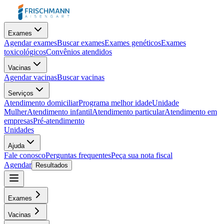
Exames
Agendar exames
Buscar exames
Exames genéticos
Exames
toxicológicos
Convênios atendidos
Vacinas
Agendar vacinas
Buscar vacinas
Serviços
Atendimento domiciliar
Programa melhor idade
Unidade
Mulher
Atendimento infantil
Atendimento particular
Atendimento em
empresas
Pré-atendimento
Unidades
Ajuda
Fale conosco
Perguntas frequentes
Peça sua nota fiscal
Agendar
Resultados
Exames
Vacinas