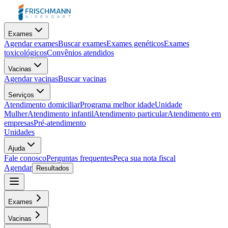
Exames
Agendar exames
Buscar exames
Exames genéticos
Exames
toxicológicos
Convênios atendidos
Vacinas
Agendar vacinas
Buscar vacinas
Serviços
Atendimento domiciliar
Programa melhor idade
Unidade
Mulher
Atendimento infantil
Atendimento particular
Atendimento em
empresas
Pré-atendimento
Unidades
Ajuda
Fale conosco
Perguntas frequentes
Peça sua nota fiscal
Agendar
Resultados
Exames
Vacinas